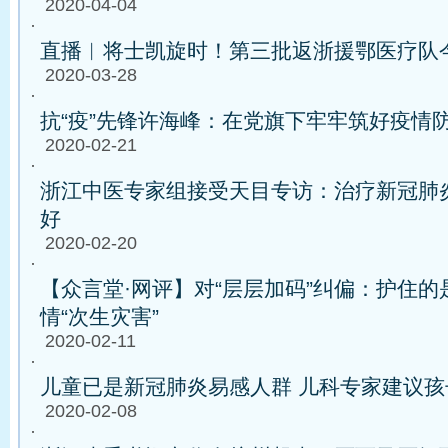
2020-04-04
·
直播︱将士凯旋时！第三批返浙援鄂医疗队今
2020-03-28
·
抗“疫”先锋许海峰：在党旗下牢牢筑好疫情
2020-02-21
·
浙江中医专家组接受天目专访：治疗新冠肺
好
2020-02-20
·
【众言堂·网评】对“层层加码”纠偏：护住的
情“次生灾害”
2020-02-11
·
儿童已是新冠肺炎易感人群 儿科专家建议
2020-02-08
·